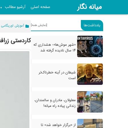
میانه نگار
صفحه اصلی
آرشیو مطالب
▼
یادداشت‌ها
[نمایش همه]
آموزش اوریگامی
کاردستی زراف
«شهر موش‌ها»؛ هشداری که
۱۴ سال نادیده گرفته شد
شیطان در آینه خطرناک‌تر
است
معلولان، مادران و سالمندان،
زندانی پیاده راه میانه!
از «برگزار خواهد شد» تا