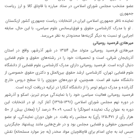
عضو منتخب مجلس شورای اسلامی در ستاد مبارزه با قاچاق کالا و ارز ریاست
جمهوری
نماینده ناظر جمهوری اسلامی ایران در انتخابات ریاست جمهوری کشور ازبکستان
. او با مدرک کارشناسی حقوق و فوق‌لیسانس علوم سیاسی، با این حال، سابقه
اجرایی او نسبت به دیگر گزینه‌ها محدودتر به نظر می‌رسد.
میرهادی قره‌سید رومیانی
میرهادی قره‌سید رومیانی متولد سال ۱۳۵۴ در شهر آذرشهر، واقع در استان
آذربایجان شرقی، است و تحصیلات خود را در رشته‌های حقوق و علوم قضایی
دنبال کرده است. قره‌سید رومیانی دارای مدرک کارشناسی علوم قضایی از دانشگاه
علوم قضایی تهران، کارشناسی ارشد حقوق بین‌الملل و دکتری حقوق خصوصی از
دانشگاه مفید قم است. همچنین، او دوره‌های حوزوی را تا سطح دروس خارج
گذرانده و مدرک دیپلم تومر را از دانشگاه آنکارا در ترکیه دریافت کرده است.
قره‌سید رومیانی فعالیت سیاسی خود را با نمایندگی مردم تبریز، اسکو و آذرشهر
در دوره نهم مجلس شورای اسلامی (۱۳۹۱-۱۳۹۵) آغاز کرد. او در انتخابات این
دوره به عنوان یک نماینده اصولگرا با کسب ۴۰.۰۹ درصد آرا (معادل بیش از ۵۰
هزار رأی از ۱۲۵،۴۷۱ رأی) به مجلس راه یافت. در طول دوران نمایندگی، او عضو
کمیسیون حقوقی و قضایی مجلس بود و در طرح‌هایی مانند پیشنهاد جایگزینی
حبس ابد به جای اعدام برای قاچاقچیان مواد مخدر (به جز موارد مسلحانه) نقش