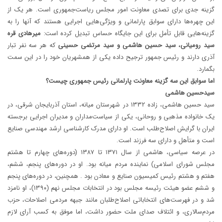
گزینه جدی برای تصدی معاونت امور مجلس ریاست‌جمهوری است. هر یک از
این چهره‌ها دارای سوابق پارلمانی و ویژگی‌هایی اجرایی هستند که آنها را به
گزینه‌هایی قابل تأمل برای این جایگاه حساس تبدیل کرده است:
میرهادی قره
سید رومیانی، سید حسین هاشمی و سید مرتضی حسینی
که هر سه نفر تبار
آذری دارند و رئیس جمهور ترجیح داده یکی از همشهریان خود را در این سمت
بگمارد.
اما سوابق این سه گزینه معاونت پارلمانی رئیس جمهوری چیست؟
سیدحسین هاشمی
سید حسین هاشمی، زاده ۱۳۳۲ در شهرستان میانه، استان آذربایجان شرقی، در
یک خانواده مذهبی و روحانی، یکی از سیاست‌مداران و مدیران اجرایی برجسته
ایران با گرایش اصلاح‌طلب است. او دارای مدرک کارشناسی ارشد مهندسی صنایع
است و متأهل و دارای سه فرزند است.
در عرصه سیاسی، هاشمی از سال ۱۳۷۱ تا ۱۳۸۷ (دوره‌های چهارم تا هشتم
مجلس شورای اسلامی) نماینده مردم میانه بود. او در دوره‌های پنجم، ششم،
هفتم و هشتم رئیس کمیسیون صنایع و معادن بود . همچنین، در دوره‌های پنجم
و ششم عضو هیئت رئیسه مجلس بود در انتخابات مجلس نهم (۱۳۹۰)، او نامزد
شد و در فهرست‌های انتخاباتی اصلاح‌طلبان مانند جبهه مردمی اصلاحات، حزب
مردم‌سالاری، و ائتلاف صدای ملت حضور داشت، اما موفق به کسب آرای لازم