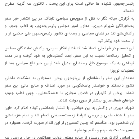
رئیس‌جمهور، شنیده ها حاکی است برای این پست ، تاکنون سه گزینه مطرح
شده‌اند.
به گزارش میانه نگار به نقل از
سرویس سیاسی تابناک
، در پی انتشار خبر سفر
بحث‌برانگیز شهرام دبیری، معاون امور مجلس رئیس‌جمهور، به قطب جنوب و
واکنش‌های تند در فضای سیاسی و رسانه‌ای کشور، رئیس‌جمهور طی حکمی او را
از سمت خود برکنار کرد.
این تصمیم در شرایطی اتخاذ شد که فشار افکار عمومی، واکنش نمایندگان مجلس
و تحلیل رسانه‌ها نسبت به این سفر، ابعاد گسترده‌ای به خود گرفت و در مدت
کوتاهی به یک موضوع داغ رسانه ای تبدیل شد: اولین خبر داغ سیاسی بعد از
تعطیلات نوروز!
منتقدان این سفر را نشانه‌ای از بی‌توجهی برخی مسئولان به مشکلات داخلی
کشور دانستند و خواستار پاسخگویی در مورد اهداف و منابع مالی این سفر
شدند. برخی از کاربران در فضای مجازی با هشتگ‌هایی، چون قطب_جنوب
خواهان شفاف‌سازی بیشتر از سوی دولت شدند.
شهرام دبیری در واکنش به این حواشی، با انتشار یادداشتی کوتاه اعلام کرد: «این
سفر با هدف علمی و بررسی شرایط زیست‌محیطی انجام شد و تمام هزینه‌های
آن شخصی بود. متأسفم که چنین تفسیری از این اقدام صورت گرفت. همواره در
مسیر خدمت به مردم و نظام بوده‌ام.»
بر اساس گزارش‌های رسیده از منابع مطلع، دولت هم‌اکنون در حال بررسی سه