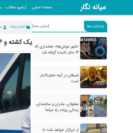
میانه نگار
صفحه اصلی
آرشیو مطالب
▼
یادداشت‌ها
[نمایش همه]
اخبار میانه
می
یک کشته و ۴ مصدوم در اثر تصادف دو پراید در شهرستان میانه
«شهر موش‌ها»؛ هشداری که
۱۴ سال نادیده گرفته شد
شیطان در آینه خطرناک‌تر
است
معلولان، مادران و سالمندان،
زندانی پیاده راه میانه!
از «برگزار خواهد شد» تا