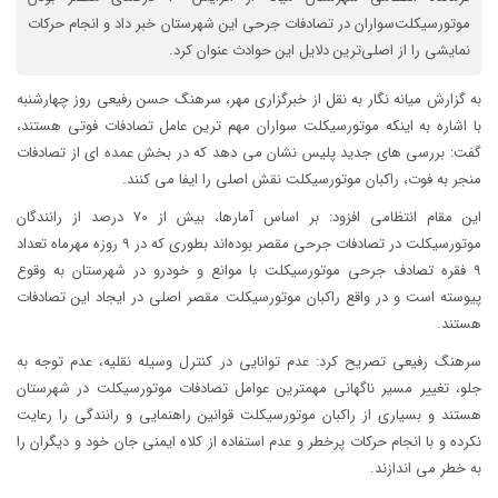
موتورسیکلت‌سواران در تصادفات جرحی این شهرستان خبر داد و انجام حرکات
نمایشی را از اصلی‌ترین دلایل این حوادث عنوان کرد.
به گزارش میانه نگار به نقل از خبرگزاری مهر، سرهنگ حسن رفیعی روز چهارشنبه
با اشاره به اینکه موتورسیکلت سواران مهم ترین عامل تصادفات فوتی هستند،
گفت: بررسی های جدید پلیس نشان می دهد که در بخش عمده ای از تصادفات
منجر به فوت، راکبان موتورسیکلت نقش اصلی را ایفا می کنند.
این مقام انتظامی افزود: بر اساس آمارها، بیش از ۷۰ درصد از رانندگان
موتورسیکلت در تصادفات جرحی مقصر بوده‌اند بطوری که در ۹ روزه مهرماه تعداد
۹ فقره تصادف جرحی موتورسیکلت با موانع و خودرو در شهرستان به وقوع
پیوسته است و در واقع راکبان موتورسیکلت مقصر اصلی در ایجاد این تصادفات
هستند.
سرهنگ رفیعی تصریح کرد: عدم توانایی در کنترل وسیله نقلیه، عدم توجه به
جلو، تغییر مسیر ناگهانی مهمترین عوامل تصادفات موتورسیکلت در شهرستان
هستند و بسیاری از راکبان موتورسیکلت قوانین راهنمایی و رانندگی را رعایت
نکرده و با انجام حرکات پرخطر و عدم استفاده از کلاه ایمنی جان خود و دیگران را
به خطر می اندازند.