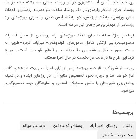
وی ادامه داد: تأمین آب کشاورزی در دو روستا، احیای سه رشته قنات در سه
روستا، اجرای استخر پلیمری در یک روستا، ساخت دو مدرسه روستایی، احداث
سالن ورزشی، پایگاه اورژانس، دو پایگاه آتش‌نشانی و اجرای پروژه‌های راه
روستایی از مهم‌ترین طرح‌های این مرحله است.
فرماندار ویژه میانه با بیان اینکه پروژه‌های راه روستایی از محل اعتبارات
محرومیت‌زدایی ارتش شامل محورهای گوندوغدی–امیرآباد، تجره–طوین به
سمت محور خلخال و همچنین باقیمانده محور قره‌آور–قویجاق است، تصریح
کرد: این طرح‌ها در قالب فاز نخست در حال اجرا هستند.
وی خاطرنشان کرد: فاز دوم پروژه‌ها پس از آبان‌ماه با محوریت طرح‌های کلان
آغاز خواهد شد و درباره نحوه تخصیص منابع آن، در روزهای آینده و در کمیته
برنامه‌ریزی شهرستان با حضور مسئولان استانی و نمایندگان مردم تصمیم‌گیری
می‌شود.
برچسب‌ها:
ارتش
روستای امیر آباد
روستای گوندوغدی
فرماندار میانه
محمدرضا مشایخی