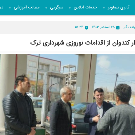
گالری تصاویر
خدمات آنلاین
سرگرمی
مطالب آموزشی
درب
▼
▼
▼
▼
انه نگار
۲۸ اسفند, ۱۴۰۳
۱۵:۲۴
ر کندوان از اقدامات نوروزی شهرداری ترک