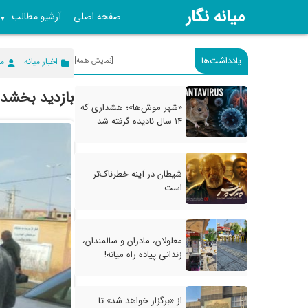
میانه نگار
صفحه اصلی
آرشیو مطالب
▼
یادداشت‌ها
[نمایش همه]
اخبار میانه
می
بازدید بخشدا
«شهر موش‌ها»؛ هشداری که
۱۴ سال نادیده گرفته شد
شیطان در آینه خطرناک‌تر
است
معلولان، مادران و سالمندان،
زندانی پیاده راه میانه!
از «برگزار خواهد شد» تا