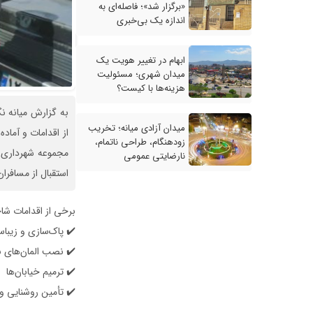
«برگزار شد»؛ فاصله‌ای به
اندازه یک بی‌خبری
ابهام در تغییر هویت یک
میدان شهری؛ مسئولیت
هزینه‌ها با کیست؟
به گزارش میانه ن
میدان آزادی میانه؛ تخریب
از اقدامات و آماد
زودهنگام، طراحی ناتمام،
مجموعه شهرداری ت
نارضایتی عمومی
استقبال از مسافرا
برخی از اقدامات شاخص شهردار
✔️ پاک‌سازی و زیبا
✔️ نصب المان‌های ن
✔️ ترمیم خیابان‌ها
✔️ تأمین روشنایی و