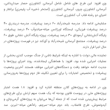
وی افزود: این طرح های شامل شامل آبرسانی کشاورزی حصار میدان‌داغی،
آبرسانی کشاورزی چرور، آبرسانی کشاورزی (استخر ذخیره آب پلیمری) برانقار و
احیای دو رشته قناب آب کشاورزی است.
مشایخی ادامه داد: مدرسه شیخدرآباد ۶۰ درصد پیشرفت، مدرسه دریندرق ۴۰
درصد پیشرفت فیزیکی، ایستگاه اورژانس میانه-میاندوآب ۴۰ درصد پیشرفت،
پایگاه آتش‌نشانی آرموداق ۳۰ درصد پیشرفت، پروژه پایگاه آتش نشانی طوق ۶۰
درصد پیشرفت، مجتمع آبرسانی شیخدرآباد و آق‌کند نیز در فهرست پروژه‌های در
حال اجرا قرار دارند. ️
نماینده عالی دولت با اشاره به اینکه شرایط ناشی از جنگ موجب کندی بخشی از
عملیات اجرایی شده بود، افزود: با هماهنگی ایجادشده، روند اجرای پروژه‌ها با
جدیت ادامه خواهد یافت و دستگاه‌های اجرایی موظف هستند آخرین وضعیت
پیشرفت و تخصیص اعتبارات را برای تعیین تکلیف فاز دوم پروژه‌ها به‌روزرسانی
کنند. ️
وی در ادامه به پروژه‌های کلان منطقه اشاره کرد و افزود: ۱.۸ همت اعتبار
پروژه‌های ملی در پیوست قانون بودجه که یک همت سهم ارتش برای طرح‌های
مرتبط پیش‌بینی شده است که از جمله آن‌ها می‌توان به پروژه‌های گرمی‌چای و
آیدوغموش، طرح فاضلاب، باند دوم میانه–سرچم، راه‌آهن میانه–تبریز، سد