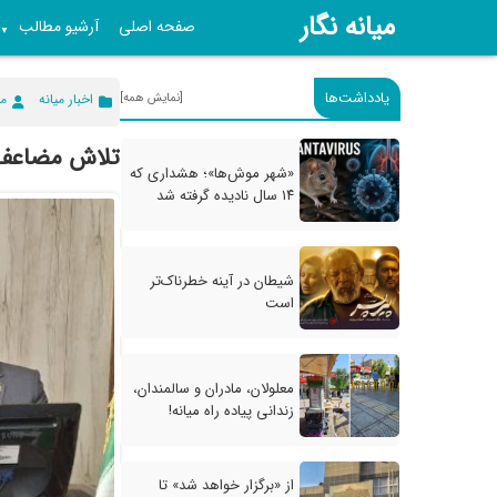
میانه نگار
صفحه اصلی
آرشیو مطالب
▼
یادداشت‌ها
[نمایش همه]
اخبار میانه
می
تلاش مضاعف س
«شهر موش‌ها»؛ هشداری که
۱۴ سال نادیده گرفته شد
شیطان در آینه خطرناک‌تر
است
معلولان، مادران و سالمندان،
زندانی پیاده راه میانه!
از «برگزار خواهد شد» تا