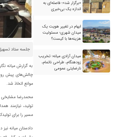
«برگزار شد»؛ فاصله‌ای به
اندازه یک بی‌خبری
ابهام در تغییر هویت یک
میدان شهری؛ مسئولیت
هزینه‌ها با کیست؟
جلسه ستاد تسهیل و
میدان آزادی میانه؛ تخریب
زودهنگام، طراحی ناتمام،
به گزارش میانه نگا
نارضایتی عمومی
چالش‌های پیش روی 
موانع اتخاذ شد.
محمدرضا مشایخی بر 
تولید، نیازمند هم
مسیر را برای تولید
دادستان میانه نیز د
مقررات در کنار رفع م