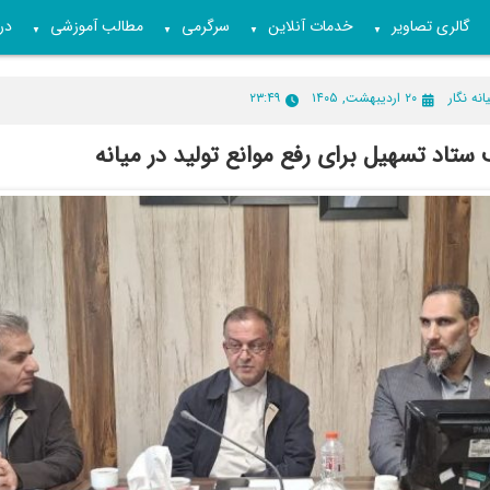
گالری تصاویر
خدمات آنلاین
سرگرمی
مطالب آموزشی
درب
▼
▼
▼
▼
انه نگار
۲۰ اردیبهشت, ۱۴۰۵
۲۳:۴۹
تاد تسهیل برای رفع موانع تولید در میانه