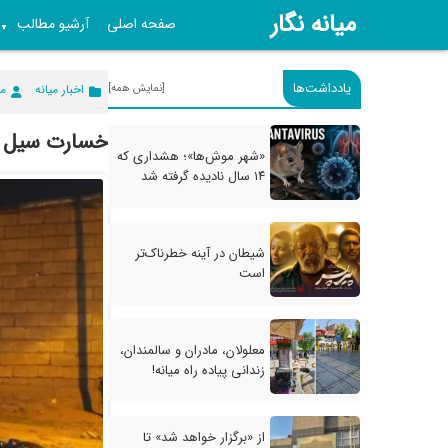
میانه نگار
صفحه اصلی
آرشیو مطالب
▼
یادداشت‌ها
[نمایش همه]
اخبار میانه
می
خسارت سیل ب
«شهر موش‌ها»؛ هشداری که
۱۴ سال نادیده گرفته شد
شیطان در آینه خطرناک‌تر
است
معلولان، مادران و سالمندان،
زندانی پیاده راه میانه!
از «برگزار خواهد شد» تا