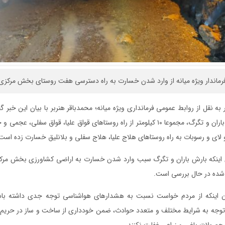
فرماندار ویژه میانه از وارد شدن خسارت به راه دسترسی هفت روستای بخش مرکزی م
 به نقل از روابط عمومی فرمانداری ویژه میانه؛ محمدباقر هنربر با بیان این خبر 
رگباری شب گذشته باران و تگرگ، مجموعا ۱۰ کیلومتر از راه روستاهای قواق علیا، قواق س
لای و رسوبات به راه روستاهای هلاج علیا، هلاج سفلی و بلانلیق خسارت زده است
 اینکه بارش باران و تگرگ سبب وارد شدن خسارت به اراضی کشاورزی بخش مرکزی
 شده در حال بررسی است.
ن اینکه از مردم خواست نسبت به هشدارهای هواشناسی توجه جدی داشته باشن
 توجه به شرایط مختلف و متعدد حوادث، ضمن خودداری از ساخت و ساز در حریم و
محصولات باغی و زراعی غفلت نکنند.