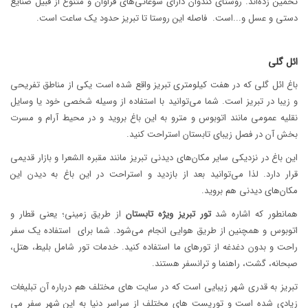
تخمین زده‌اند. روستای کندوان دارای سوغاتی‌های فراوان و متنوع از قبیل صنایع
دستی و عسل و...است. فاصله این روستا تا تبریز حدود یک ساعت است.
ائل گلی
باغ ائل گلی که در هفت کیلومتری تبریز واقع شده است یکی از مناطق تفریحی
و زیبا در تبریز است. شما می‌توانید با استفاده از وسیله شخصی خود یا وسایل
نقلیه عمومی مانند اتوبوس و مترو به این باغ بروید و در محیط آرام و مسرت
بخش آن در فصل زیبای تابستان استراحت کنید.
این باغ در نزدیکی سایر مکان‌های دیدنی تبریز مانند مقبره الشعرا و بازار قدیمی
قرار دارد. لذا می‌توانید بعد از بازدید و استراحت در این باغ به دیدن این
مکان‌های دیدنی هم بروید.
همانطور که اشاره شد
تور تبریز ویژه تابستان
از طریق زمینی؛ یعنی قطار و
اتوبوس و همچنین از طریق هوایی انجام می‌شود. شما برای استفاده یک سفر
راحت و بدون دغدغه از تورهای ما استفاده کنید. خدمات تور شامل بلیط، هتل،
صبحانه، گشت، راهنما و ترانسفر هستند.
تبریز به قدری شهر زیبایی است که در سایت های مختلف هم درباره آن تبلیغات
زیادی شده است و توریست های مختلف از سراسر دنیا به این شهر سفر می