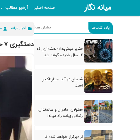
میانه نگار
صفحه اصلی
آرشیو مطالب
▼
یادداشت‌ها
[نمایش همه]
اخبار میانه
می
دستگیری ۷ حفار غیرمجاز در میانه
«شهر موش‌ها»؛ هشداری که
۱۴ سال نادیده گرفته شد
شیطان در آینه خطرناک‌تر
است
معلولان، مادران و سالمندان،
زندانی پیاده راه میانه!
از «برگزار خواهد شد» تا