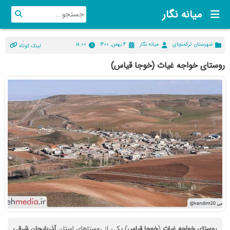
میانه نگار
شهرستان ترکمنچای
میانه نگار
۴ بهمن, ۱۴۰۰
۱۸:۰۰
لینک کوتاه
روستای خواجه غیاث (خوجا قیاس)
روستای
خواجه
غیاث
(
خوجا
قیاس
) یکی از روستاهای استان
آذربایجان
شرقی