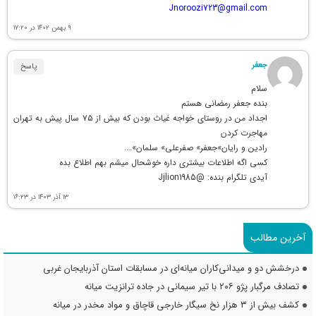
Jnoroozi723@gmail.com
۹ بهمن ۱۴۰۲ در ۱۷:۲۰
جعفر
پاسخ
سلام
بنده جعفر رمضانی هستم
اجداد من در روستای خواجه غیاث بودن که بیش از ۷۵ سال پیش به تهران
مهاجرت کردن
رادین و رایان»جعفر» صفرعلی» سلمان»….
کسی اگه اطلاعات بیشتری داره خوشحال میشم بهم اطلاع بده
آیدی تلگرام بنده: @Jjlion1985
۱۳ آذر ۱۴۰۳ در ۱۶:۲۳
آخرین مطالب
درخشش دو و میدانی‌کاران میانه‌ای در مسابقات استان آذربایجان غربی
تصادف مرگبار پژو ۲۰۶ با تیر سیمانی در جاده ترانزیت میانه
کشف بیش از ۳ هزار نخ سیگار خارجی قاچاق و مواد مخدر در میانه