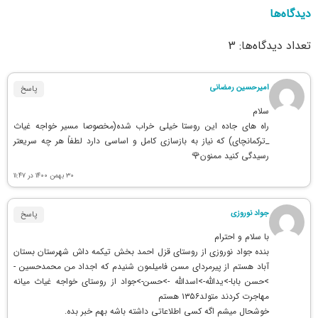
دیدگاه‌ها
تعداد دیدگاه‌ها: 3
امیرحسین رمضانی
پاسخ
سلام
راه های جاده این روستا خیلی خراب شده(مخصوصا مسیر خواجه غیاث
_ترکمانچای) که نیاز به بازسازی کامل و اساسی دارد لطفاً هر چه سریعتر
رسیدگی کنید ممنون🌹
۳۰ بهمن ۱۴۰۰ در ۱۱:۴۷
جواد نوروزی
پاسخ
با سلام و احترام
بنده جواد نوروزی از روستای قزل احمد بخش تیکمه داش شهرستان بستان
آباد هستم از پیرمردای مسن فامیلمون شنیدم که اجداد من محمدحسین -
>حسن بابا->یدالله->اسدالله ->حسن->جواد از روستای خواجه غیاث میانه
مهاجرت کردند متولد۱۳۵۶ هستم
خوشحال میشم اگه کسی اطلاعاتی داشته باشه بهم خبر بده.