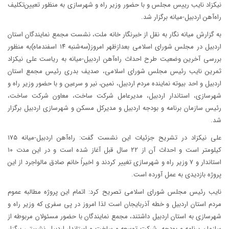
نیکزاد نایب رییس مجلس و با حضور وزیر راه و شهرسازی به منظور تعیین‌تکلیف
راه‌آهن اردبیل-میانه برگزار شد.
به گزارش میانه نگار به نقل از خبرنگار خانه ملت، نشست مجمع نمایندگان استان
اردبیل در مجلس شورای اسلامی بعدازظهر امروز(سه‌شنبه ۱۴ اسفندماه)به منظور
بررسی آخرین وضعیت طرح احداث راه‌آهن اردبیل-میانه به ریاست علی نیکزاد
ثمرین نایب رئیس مجلس شورای اسلامی، صدیف بدری رئیس مجمع استان
اردبیل و احد بیوته نماینده مردم اردبیل، نمین، نیر و سرعین و با حضور وزیر راه و
شهرسازی، استاندار اردبیل، مدیرعامل شرکت ساخت، معاون شرکت ساخت،
رئیس سازمان برنامه و بودجه اردبیل و مدیرکل مسکن و شهرسازی اردبیل برگزار
شد.
علی نیکزاد در تشریح جزئیات این نشست گفت: راه‌آهن اردبیل-میانه ۱۷۵
کیلومتر است و احداث آن از ۲۲ سال قبل آغاز شده است و در این مدت ۱۰
استاندار و ۷ وزیر راه و شهرسازی تغییر کردند و اخیراً خانم صادق مالواجرد از این
پروژه بازدیدی به عمل آورده است.
نایب رئیس مجلس شورای اسلامی تصریح کرد: اتمام این پروژه مطالبه عموم
مردم استان اردبیل و خطه آذربایجان است لذا امروز در پی سفری که وزیر راه و
شهرسازی به استان اردبیل داشتند، مجمع نمایندگان با حضور مسئولان مربوطه از
سازمان برنامه و بودجه، شرکت توسعه و ساخت و استاندار اردبیل نشستی برگزار