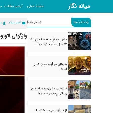
میانه نگار
صفحه اصلی
آرشیو مطالب
▼
یادداشت‌ها
[نمایش همه]
اخبار میانه
می
واژگونی اتوب
«شهر موش‌ها»؛ هشداری که
۱۴ سال نادیده گرفته شد
شیطان در آینه خطرناک‌تر
است
معلولان، مادران و سالمندان،
زندانی پیاده راه میانه!
از «برگزار خواهد شد» تا