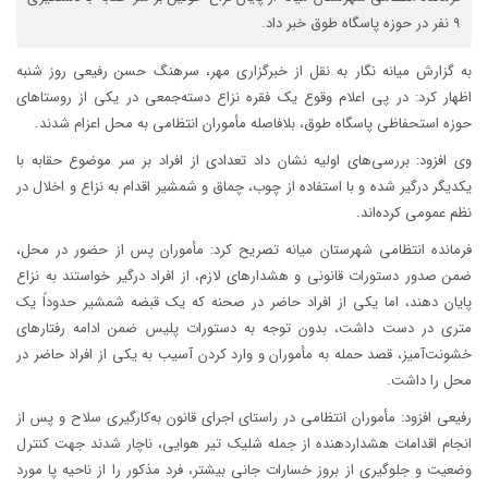
۹ نفر در حوزه پاسگاه طوق خبر داد.
به گزارش میانه نگار به نقل از خبرگزاری مهر، سرهنگ حسن رفیعی روز شنبه
اظهار کرد: در پی اعلام وقوع یک فقره نزاع دسته‌جمعی در یکی از روستاهای
حوزه استحفاظی پاسگاه طوق، بلافاصله مأموران انتظامی به محل اعزام شدند.
وی افزود: بررسی‌های اولیه نشان داد تعدادی از افراد بر سر موضوع حقابه با
یکدیگر درگیر شده و با استفاده از چوب، چماق و شمشیر اقدام به نزاع و اخلال در
نظم عمومی کرده‌اند.
فرمانده انتظامی شهرستان میانه تصریح کرد: مأموران پس از حضور در محل،
ضمن صدور دستورات قانونی و هشدارهای لازم، از افراد درگیر خواستند به نزاع
پایان دهند، اما یکی از افراد حاضر در صحنه که یک قبضه شمشیر حدوداً یک
متری در دست داشت، بدون توجه به دستورات پلیس ضمن ادامه رفتارهای
خشونت‌آمیز، قصد حمله به مأموران و وارد کردن آسیب به یکی از افراد حاضر در
محل را داشت.
رفیعی افزود: مأموران انتظامی در راستای اجرای قانون به‌کارگیری سلاح و پس از
انجام اقدامات هشداردهنده از جمله شلیک تیر هوایی، ناچار شدند جهت کنترل
وضعیت و جلوگیری از بروز خسارات جانی بیشتر، فرد مذکور را از ناحیه پا مورد