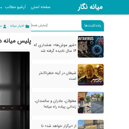
میانه نگار
صفحه اصلی
آرشیو مطالب
▼
یادداشت‌ها
[نمایش همه]
اخبار میانه
می
پلیس میانه د
«شهر موش‌ها»؛ هشداری که
۱۴ سال نادیده گرفته شد
شیطان در آینه خطرناک‌تر
است
معلولان، مادران و سالمندان،
زندانی پیاده راه میانه!
از «برگزار خواهد شد» تا