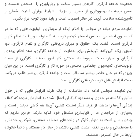
جمعیت جامعه کارگری، کارهای بسیار سخت و زیان‌آوری را متحمل هستند و
ضمن توجه به برخورداری از حقوق و مزایا؛ شرایط برقرای امنیت شغلی و
تأمین‌کننده سلامت آن‌ها نیز حائز اهمیت است و باید مورد توجه قرار بگیرد.
نماینده مردم میانه در مجلس با اعلام اینکه از مهم‌ترین اولویت‌هایی که ما در
کمیسیون اجتماعی مجلس احصاء کردیم توجه به ۴ مقوله مربوط به نظام کار و
کارگری است، گفت: یک؛ حقوق و میزان دریافتی کارگران و نظام کارگری، دو؛
تدوین یک آئین‌نامه اثربخش برای حمایت از جامعه کارگری، سه؛ نظام بیمه‌ای
کارگران و چهار؛ بحث مربوط به سختی کار امور مختلف کارگری از جمله
اولویت‌های کمیسیون اجتماعی مجلس در حوزه کار و کارگری است. در این میان
چیزی که در حال حاضر بیشتر مد نظر است و جامعه کارگری بیشتر طلب می‌کند،
بحث افزایش قابل توجه دریافتی کارگران است.
این نماینده مجلس ادامه داد: متاسفانه از یک طرف افزایش‌هایی که در طول
سالیان گذشته در حقوق و دستمزد کارگران اعمال شده به اندازه‌ای نبوده که کفاف
زندگی آن‌ها را بدهد، از طرف دیگر امنیت شغلی آن‌ها هم گاهی ناپایدار است و
بسیاری از مراجعان ما از ناپایداری مشاغل خود گلایه دارند. افرادی داریم که
چندین سال است به عنوان کارگر در واحدهای مختلف صنعتی، شرکتی، خدماتی
یا ساختمانی و بدون اینکه امنیت شغلی باشند، در حال کار هستند و دائماً خانواده
آن‌ها در حال استرس هستند.