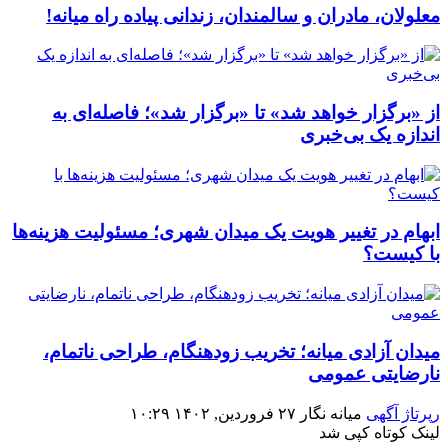
معلولان، مادران و سالمندان، زندانی پیاده راه میانه!
از «برگزار خواهد شد» تا «برگزار شد»؛ فاصله‌ای به
اندازه یک بی‌خبری
ابهام در تغییر هویت یک میدان شهری؛ مسئولیت هزینه‌ها
با کیست؟
میدان آزادی میانه؛ تخریب زودهنگام، طراحی ناتمام،
نارضایتی عمومی
رپرتاژ آگهی
میانه نگار
۲۷ فروردین, ۱۴۰۲
۱۰:۲۹
لینک کوتاه
کپی شد