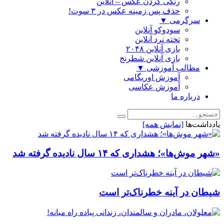
رنگی كردن عكس – آنلاین
حذف پس زمینه عکس در ۳ سوت!
سرگرمی
▼
سودوکو آنلاین
تخته نرد آنلاین
بازی آنلاین ۲۰۴۸
بازی آنلاین شطرنج
مطالب آموزشی
▼
آموزش اوریگامی
آموزش عکاسی
درباره ما
یادداشت‌ها
[نمایش همه]
«شهر موش‌ها»؛ هشداری که ۱۴ سال نادیده گرفته شد
شیطان در آینه خطرناک‌تر است