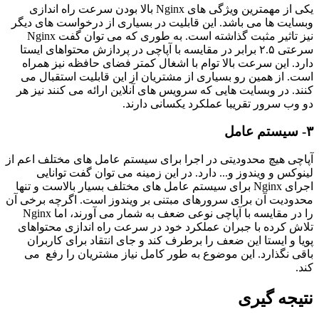
یکی از مهمترین ویژگی های Nginx بالا بودن سرعت راه اندازی
وبسایت ها می باشد. این قابلیت در بسیاری از درخواست های دیگر
نیز تاثیر مثبت گذاشته است. به طوری که می توان گفت Nginx
سرعتی ۲.۵ برابر در مقایسه با آپاچی در پردازش محتواهای ایستا
دارد. این سرعت بالا توام با اشغال کمتر فضای حافظه نیز همراه
است. از همین رو بسیاری از مشتریان از این قابلیت استقبال می
کنند. در وبسایت هایی که سرویس های آنلاین ارائه می کنند نیز هر
دو وب سرور تقریبا عملکرد یکسانی دارند.
۳- سیستم عامل
آپاچی هیچ محدودیتی در اجرا برای سیستم عامل های مختلف اعم از
لینوکس و ویندوز و... دارد. در این زمینه می توان گفت توانایی
اجرای Nginx برای سیستم عامل های مختلف بسیار بالاست و تنها
محدودیت آن برای سرورهای مبتنی بر ویندوز است. اگرچه برخی آن
را در مقایسه با آپاچی نوعی ضعف به شمار می آورند، اما Nginx
تلاش کرده با جبران عملکرد خود در سرعت راه اندازی محتواهای
پویا و ایستا این ضعف را برطرف کند و جای انتقاد برای کاربران
باقی نگذارد. این موضوع به طور کامل نیاز مشتریان را رفع می
کند.
نتیجه گیری