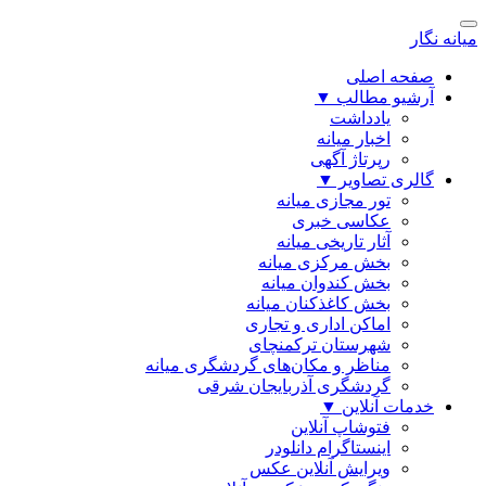
میانه نگار
صفحه اصلی
آرشیو مطالب
▼
یادداشت
اخبار میانه
رپرتاژ آگهی
گالری تصاویر
▼
تور مجازی میانه
عکاسی خبری
آثار تاریخی میانه
بخش مرکزی میانه
بخش کندوان میانه
بخش کاغذکنان میانه
اماکن اداری و تجاری
شهرستان ترکمنچای
مناظر و مکان‌های گردشگری میانه
گردشگری آذربایجان شرقی
خدمات آنلاین
▼
فتوشاپ آنلاین
اینستاگرام دانلودر
ویرایش آنلاین عکس