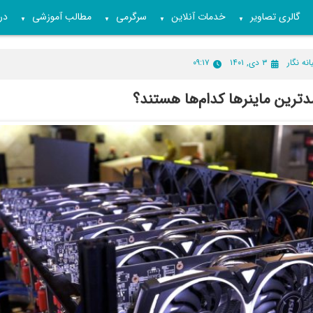
گالری تصاویر
خدمات آنلاین
سرگرمی
مطالب آموزشی
درب
▼
▼
▼
▼
انه نگار
۳ دی, ۱۴۰۱
۰۹:۱۷
دترین ماینرها کدام‌ها هستند؟