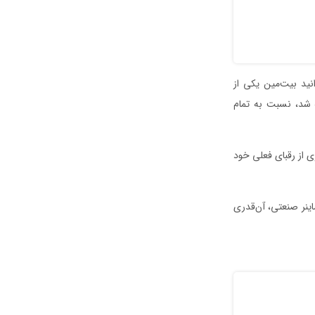
 بدانید بیت‌مین یکی از
 انت‌ماینر اس ۱۹ پرو که در می ۲۰۲۰ به بازار عرضه شد، نسبت به تمام
از نظر بهره‌وری انرژی از رقبای فعلی خود
ست که البته برای یک ماینر صنعتی، آن‌قدری