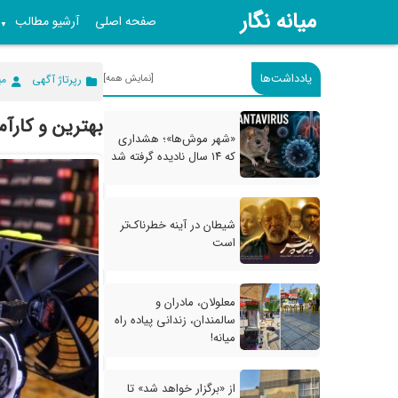
میانه نگار
صفحه اصلی
آرشیو مطالب
▼
یادداشت‌ها
[نمایش همه]
رپرتاژ آگهی
می
بهترین و کارآم
«شهر موش‌ها»؛ هشداری
که ۱۴ سال نادیده گرفته شد
شیطان در آینه خطرناک‌تر
است
معلولان، مادران و
سالمندان، زندانی پیاده راه
میانه!
از «برگزار خواهد شد» تا