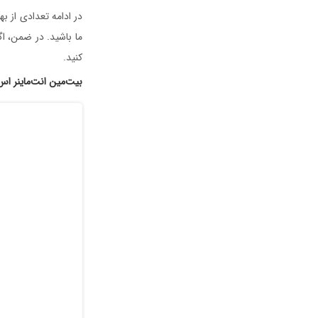
در ادامه تعدادی از به
ما باشید. در ضمن، اگر
کنید.
بیت‌مین انت‌ماینر اس ۱۹ پرو (tmain Antminer S19 Pro