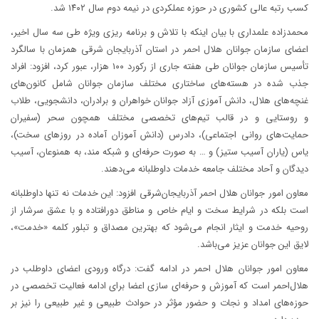
کسب رتبه عالی کشوری در حوزه عملکردی در نیمه دوم سال ۱۴۰۲ شد.
محمدزاده علمداری با بیان اینکه با تلاش و برنامه ریزی ویژه طی سه سال اخیر،
اعضای سازمان جوانان هلال احمر در استان آذربایجان شرقی همزمان با سالگرد
تأسیس سازمان جوانان طی هفته جاری از رکورد ۱۰۰ هزار، عبور کرد، افزود: افراد
جذب شده در هسته‌های ساختاری مختلف سازمان جوانان شامل کانون‌های
غنچه‌های هلال، دانش آموزی آزاد جوانان خواهران و برادران، دانشجویی، طلاب
و روستایی و در قالب تیم‌های تخصصی مختلف همچون سحر (سفیران
حمایت‌های روانی اجتماعی)، دادرس (دانش آموزان آماده در روزهای سخت)،
یاس (یاران آسیب ستیز) و … به صورت حرفه‌ای و شبکه مند، به همنوعان، آسیب
دیدگان و آحاد مختلف جامعه خدمات داوطلبانه می‌دهند.
معاون امور جوانان هلال احمر آذربایجان‌شرقی افزود: این خدمات نه تنها داوطلبانه
است بلکه در شرایط سخت و ایام خاص و مناطق دورافتاده و با عشق سرشار از
روحیه خدمت و ایثار انجام می‌شود که بهترین مصداق و تبلور کلمه «خدمت»،
لایق این جوانان عزیز می‌باشد.
معاون امور جوانان هلال احمر در ادامه گفت: درگاه ورودی اعضای داوطلب در
هلال‌احمر است که آموزش و حرفه‌ای سازی اعضا برای ادامه فعالیت تخصصی در
حوزه‌های امداد و نجات و حضور مؤثر در حوادث طبیعی و غیر طبیعی را نیز بر