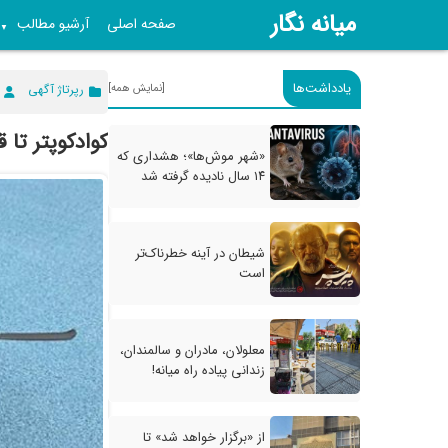
میانه نگار
صفحه اصلی
آرشیو مطالب
▼
یادداشت‌ها
[نمایش همه]
رپرتاژ آگهی
کوادکوپتر تا قیمت 0
«شهر موش‌ها»؛ هشداری که
۱۴ سال نادیده گرفته شد
شیطان در آینه خطرناک‌تر
است
معلولان، مادران و سالمندان،
زندانی پیاده راه میانه!
از «برگزار خواهد شد» تا