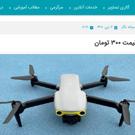
گالری تصاویر
خدمات آنلاین
سرگرمی
مطالب آموزشی
درب
▼
▼
▼
▼
میانه نگار
۶ دی, ۱۴۰۱
۱۱:۲۱
30 تومان