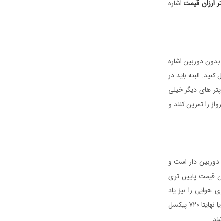
تر ارزان قیمت
اشاره
 بدون دوربین اشاره
نید. البته باید در
پتر های دیگر خیلی
از را تمرین کنند و
 دوربین دار است و
ن قیمت پایین تری
هوایی را نیز یاد
بگیرند. کوادکوپتر های دوربین دار ارزان دوربنی نسبتا ضعیفی دارند که اکثرا آن ها کیفیت ۴۸۰ پیکسل یا نهایتا ۷۲۰ پیکسل
ند.